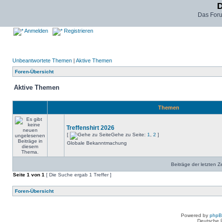
D
Das For
Anmelden
Registrieren
Unbeantwortete Themen
|
Aktive Themen
Foren-Übersicht
Aktive Themen
Themen
Treffenshirt 2026
[
Gehe zu Seite:
1
,
2
]
Globale Bekanntmachung
Beiträge der letzten Z
Seite
1
von
1
[ Die Suche ergab 1 Treffer ]
Foren-Übersicht
Powered by
php
Deutsche 