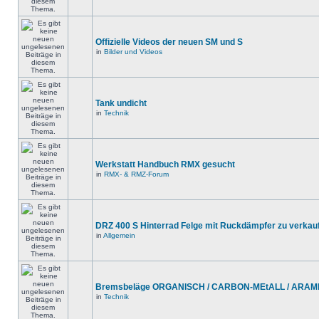
Offizielle Videos der neuen SM und S
in
Bilder und Videos
Tank undicht
in
Technik
Werkstatt Handbuch RMX gesucht
in
RMX- & RMZ-Forum
DRZ 400 S Hinterrad Felge mit Ruckdämpfer zu verkau
in
Allgemein
Bremsbeläge ORGANISCH / CARBON-MEtALL / ARAMID
in
Technik