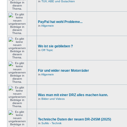
in
TÜV, ABE und Gutachten
PayPal hat wohl Probleme...
in
Allgemein
Wo ist sie geblieben ?
in
Off Topic
Für und wider neuer Motorräder
in
Allgemein
Was man mit einer DRZ alles machen kann.
in
Bilder und Videos
Technische Daten der neuen DR-Z4SM (2025)
in
SuMo - Technik