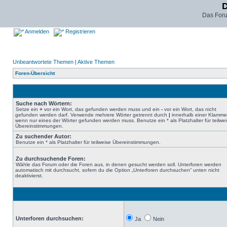
D
Das For
Anmelden
Registrieren
Unbeantwortete Themen
|
Aktive Themen
Foren-Übersicht
Suche nach Wörtern:
Setze ein
+
vor ein Wort, das gefunden werden muss und ein
-
vor ein Wort, das nicht
gefunden werden darf. Verwende mehrere Wörter getrennt durch
|
innerhalb einer Klamme
wenn nur eines der Wörter gefunden werden muss. Benutze ein * als Platzhalter für teilwe
Übereinstimmungen.
Zu suchender Autor:
Benutze ein * als Platzhalter für teilweise Übereinstimmungen.
Zu durchsuchende Foren:
Wähle das Forum oder die Foren aus, in denen gesucht werden soll. Unterforen werden
automatisch mit durchsucht, sofern du die Option „Unterforen durchsuchen“ unten nicht
deaktivierst.
Unterforen durchsuchen:
Ja
Nein