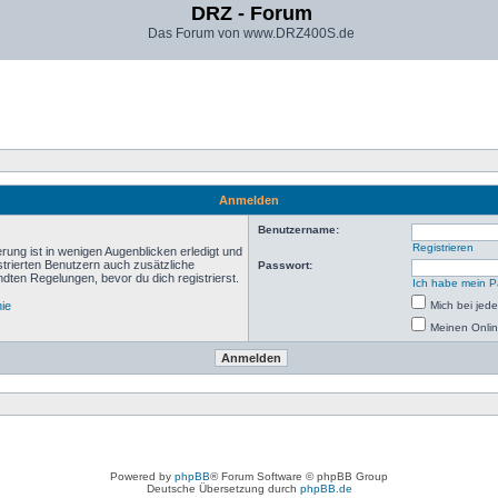
DRZ - Forum
Das Forum von www.DRZ400S.de
Anmelden
Benutzername:
Registrieren
rung ist in wenigen Augenblicken erledigt und
istrierten Benutzern auch zusätzliche
Passwort:
ten Regelungen, bevor du dich registrierst.
Ich habe mein P
nie
Mich bei je
Meinen Onlin
Powered by
phpBB
® Forum Software © phpBB Group
Deutsche Übersetzung durch
phpBB.de