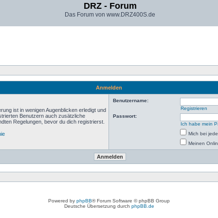
DRZ - Forum
Das Forum von www.DRZ400S.de
Anmelden
Benutzername:
Registrieren
rung ist in wenigen Augenblicken erledigt und
istrierten Benutzern auch zusätzliche
Passwort:
ten Regelungen, bevor du dich registrierst.
Ich habe mein P
nie
Mich bei je
Meinen Onlin
Powered by
phpBB
® Forum Software © phpBB Group
Deutsche Übersetzung durch
phpBB.de