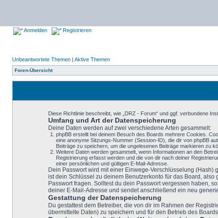
Anmelden
Registrieren
Unbeantwortete Themen
|
Aktive Themen
Foren-Übersicht
Diese Richtlinie beschreibt, wie „DRZ - Forum“ und ggf. verbundene I
Umfang und Art der Datenspeicherung
Deine Daten werden auf zwei verschiedene Arten gesammelt:
phpBB erstellt bei deinem Besuch des Boards mehrere Cookies. Cooki
eine anonyme Sitzungs-Nummer (Session-ID), die dir von phpBB autom
Beiträge zu speichern, um die ungelesenen Beiträge markieren zu k
Weitere Daten werden gesammelt, wenn Informationen an den Betreiber
Registrierung erfasst werden und die von dir nach deiner Registri
einer persönlichen und gültigen E-Mail-Adresse.
Dein Passwort wird mit einer Einwege-Verschlüsselung (Hash) ge
ist dein Schlüssel zu deinem Benutzerkonto für das Board, also
Passwort fragen. Solltest du dein Passwort vergessen haben, 
deiner E-Mail-Adresse und sendet anschließend ein neu generie
Gestattung der Datenspeicherung
Du gestattest dem Betreiber, die von dir im Rahmen der Regist
übermittelte Daten) zu speichern und für den Betrieb des Board