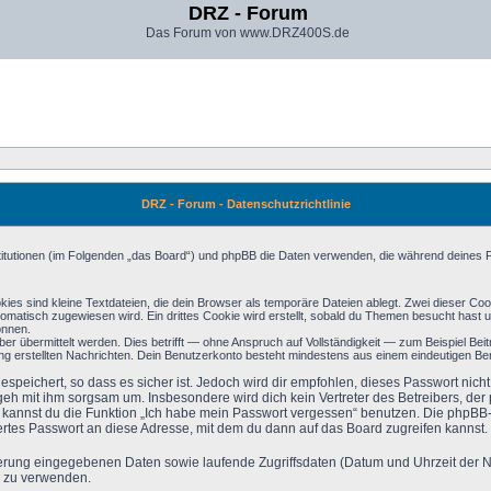
DRZ - Forum
Das Forum von www.DRZ400S.de
DRZ - Forum - Datenschutzrichtlinie
nstitutionen (im Folgenden „das Board“) und phpBB die Daten verwenden, die während deine
es sind kleine Textdateien, die dein Browser als temporäre Dateien ablegt. Zwei dieser Co
atisch zugewiesen wird. Ein drittes Cookie wird erstellt, sobald du Themen besucht hast u
önnen.
 übermittelt werden. Dies betrifft — ohne Anspruch auf Vollständigkeit — zum Beispiel Beitr
erung erstellten Nachrichten. Dein Benutzerkonto besteht mindestens aus einem eindeutigen
speichert, so dass es sicher ist. Jedoch wird dir empfohlen, dieses Passwort nic
 geh mit ihm sorgsam um. Insbesondere wird dich kein Vertreter des Betreibers, de
so kannst du die Funktion „Ich habe mein Passwort vergessen“ benutzen. Die phpB
rtes Passwort an diese Adresse, mit dem du dann auf das Board zugreifen kannst.
rierung eingegebenen Daten sowie laufende Zugriffsdaten (Datum und Uhrzeit der
s zu verwenden.