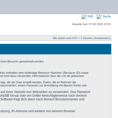
FAQ
Suche
Aktuelle Zeit: 07.08.2026 15:52
Alle Zeiten sind UTC + 1 Stunde [ Sommerzeit ]
s Foren-Besuchs gesammelt werden.
okies enthalten eine eindeutige Benutzer-Nummer (Benutzer-ID) sowie
nd wird dazu verwendet, Informationen über die von dir gelesenen
äge, die als Gast erstellt werden, Daten, die im Rahmen der
 Benutzernamen, einem Passwort zur Anmeldung mit diesem Konto und
ht auf einer Vielzahl von Webseiten zu verwenden. Das Passwort
r phpBB Group oder ein Dritter berechtigterweise nach deinem
B-Software fragt dich dann nach deinem Benutzernamen und
 Nutzung, IP-Adresse und weitere von deinem Browser