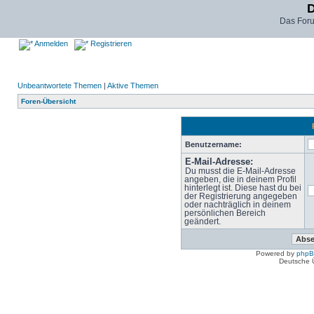
D
Das For
Anmelden
Registrieren
Unbeantwortete Themen
|
Aktive Themen
Foren-Übersicht
Benutzername:
E-Mail-Adresse:
Du musst die E-Mail-Adresse
angeben, die in deinem Profil
hinterlegt ist. Diese hast du bei
der Registrierung angegeben
oder nachträglich in deinem
persönlichen Bereich
geändert.
Powered by
php
Deutsche 