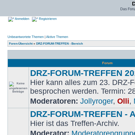
D
Das For
Anmelden
Registrieren
Unbeantwortete Themen
|
Aktive Themen
Foren-Übersicht
»
DRZ-FORUM-TREFFEN - Bereich
Forum
DRZ-FORUM-TREFFEN 20
Hier kann alles zum 23. DRZ-F
besprochen werden. Termin: 28
Moderatoren:
Jollyroger
,
Olli
,
DRZ-FORUM-TREFFEN - A
Hier ist das Treffen-Archiv.
Moderator:
Moderatorengrupp