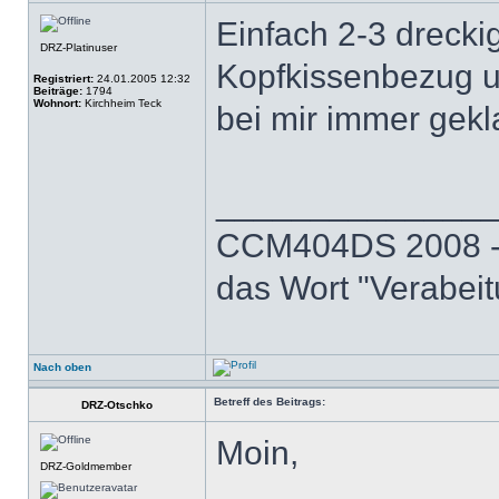
Einfach 2-3 dreckig
DRZ-Platinuser
Kopfkissenbezug u
Registriert:
24.01.2005 12:32
Beiträge:
1794
Wohnort:
Kirchheim Teck
bei mir immer gekl
______________
CCM404DS 2008 - 
das Wort "Verabeit
Nach oben
Betreff des Beitrags:
DRZ-Otschko
Moin,
DRZ-Goldmember