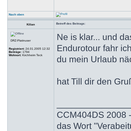
Nach oben
Betreff des Beitrags:
Kilian
Ne is klar... und d
DRZ-Platinuser
Endurotour fahr ich
Registriert:
24.01.2005 12:32
Beiträge:
1794
Wohnort:
Kirchheim Teck
du mein Urlaub nä
hat Till dir den Gr
______________
CCM404DS 2008 - 
das Wort "Verabeit