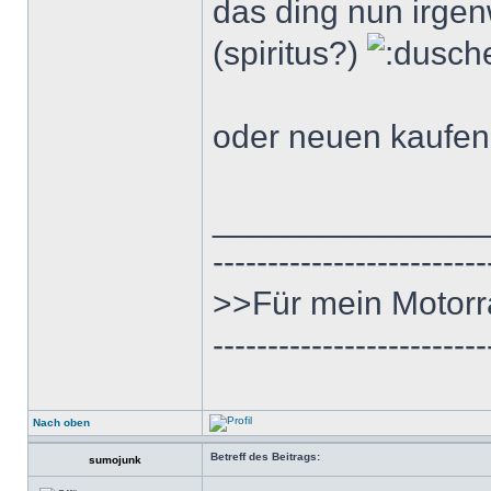
das ding nun irgen
(spiritus?)
oder neuen kaufe
______________
-------------------------
>>Für mein Motorr
-------------------------
Nach oben
Betreff des Beitrags:
sumojunk