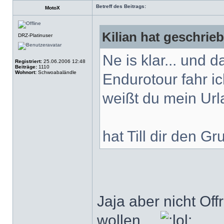
Betreff des Beitrags:
MotoX
Kilian hat geschrie
DRZ-Platinuser
Ne is klar... und 
Registriert:
25.06.2006 12:48
Beiträge:
1110
Wohnort:
Schwoabaländle
Endurotour fahr ic
weißt du mein Ur
hat Till dir den G
Jaja aber nicht Of
wollen....