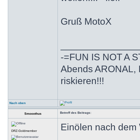
Gruß MotoX
______________
-=FUN IS NOT A 
Abends ARONAL, 
riskieren!!!
Nach oben
Betreff des Beitrags:
Smooothus
Einölen nach dem
DRZ-Goldmember