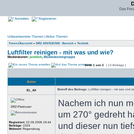
D
Das For
Anmelden
Registrieren
Unbeantwortete Themen
|
Aktive Themen
Foren-Übersicht
»
DRZ 400/S/E/SM - Bereich
»
Technik
Luftfilter reinigen - mit was und wie?
Moderatoren:
justdoit
,
Moderatorengruppe
Seite
1
von
2
[ 13 Beiträge ]
Autor
Betreff des Beitrags:
Luftfilter reinigen - mit was und w
EL_All
Nachem ich nun mei
DRZ-Platinuser
um 270° gedreht h
Registriert:
22.08.2008 19:44
und dieser nun tief
Beiträge:
2324
Wohnort:
Regensburg