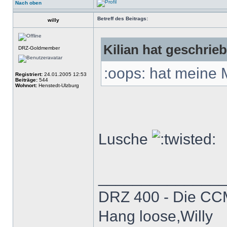
Nach oben
Betreff des Beitrags:
willy
Kilian hat geschrie
DRZ-Goldmember
:oops: hat meine
Registriert:
24.01.2005 12:53
Beiträge:
544
Wohnort:
Henstedt-Ulzburg
Lusche
______________
DRZ 400 - Die CCM 
Hang loose,Willy